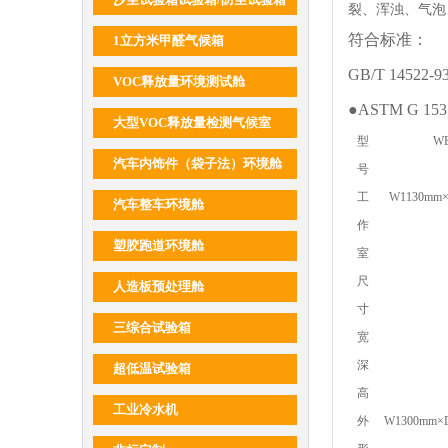
裂、浑浊、气泡
符合标准：
1立方米甲醛气候箱
GB/T 14
VOC释放量环境测试舱
●ASTM G 153
大型VOC释放量检测气候室
型
WB
汽车内饰件（袋子法）环境舱
号
工
W1130mm×
汽车整车环境舱
作
塑胶跑道环境舱
室
尺
人造板预处理舱
寸
三综合试验箱
宽
深
超低温试验箱
高
工业冷水机
外
W1300mm×