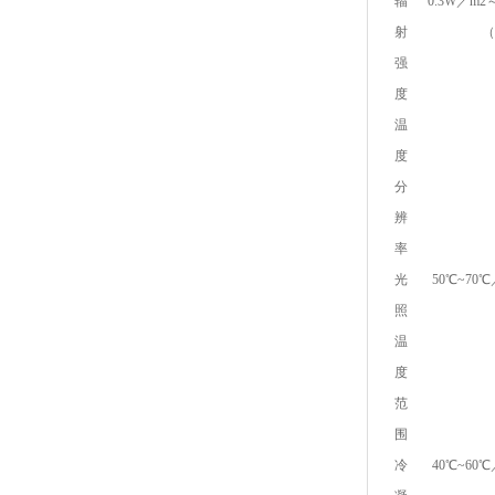
辐
0.3W／m
射
（
强
度
温
度
分
辨
率
光
50℃~70
照
温
度
范
围
冷
40℃~60