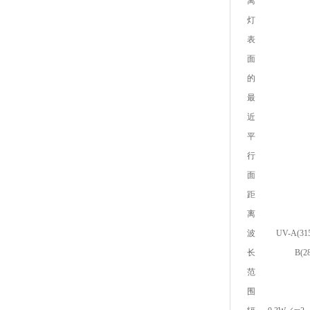
离
灯
表
面
的
最
近
平
行
面
距
离
波
UV-A(31
长
B(2
范
围