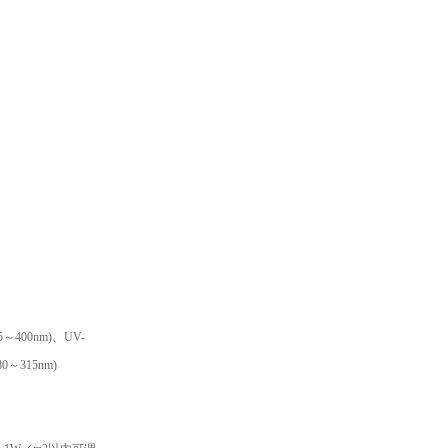
5～400nm)、UV-
80～315nm)