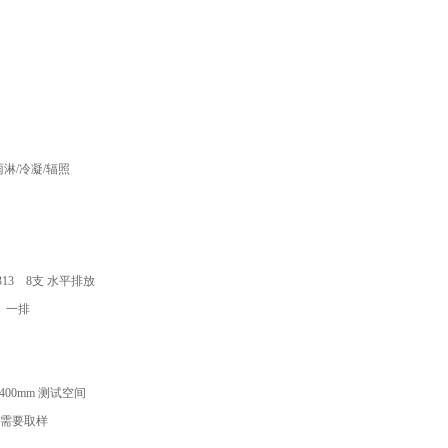
雨淋/冷凝/辐照
-313 8支 水平排放
一排
0×400mm 测试空间
需要取样