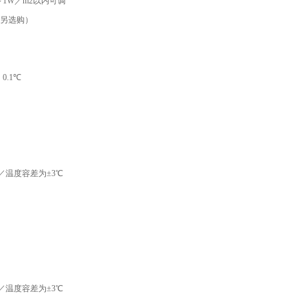
2～1W／m2以内可调
另选购）
0.1℃
℃／温度容差为±3℃
℃／温度容差为±3℃