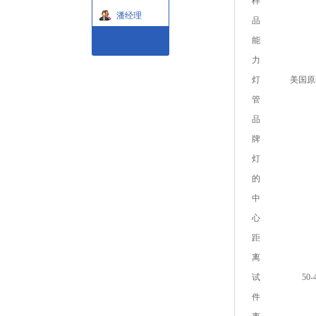
样
潘经理
品
能
力
灯
美国原
管
品
牌
灯
的
中
心
距
离
试
50
件