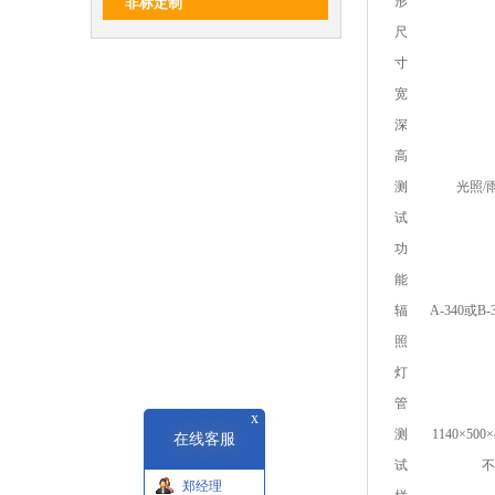
形
非标定制
尺
寸
宽
深
高
测
光照
/
试
功
能
辐
A-340或B
照
灯
管
x
测
1140×50
在线客服
试
不
郑经理